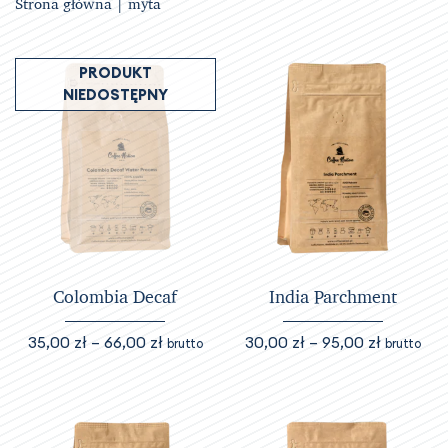
Strona główna
| myta
PRODUKT
NIEDOSTĘPNY
Colombia Decaf
India Parchment
Zakres
Zakres
35,00
zł
–
66,00
zł
30,00
zł
–
95,00
zł
brutto
brutto
cen:
cen:
Ten
Ten
od
od
produkt
produkt
35,00 zł
30,00 zł
ma
ma
do
do