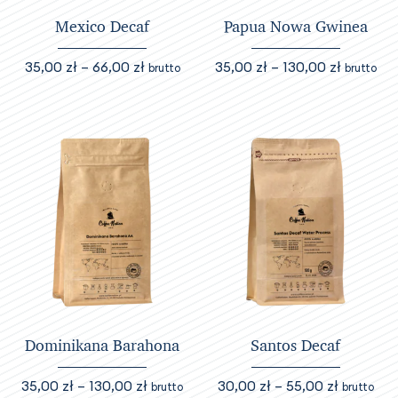
produktu
produktu
Mexico Decaf
Papua Nowa Gwinea
Zakres
Zakres
35,00
zł
–
66,00
zł
35,00
zł
–
130,00
zł
brutto
brutto
cen:
cen:
Ten
Ten
od
od
produkt
produkt
35,00 zł
35,00 zł
ma
ma
do
do
wiele
wiele
66,00 zł
130,00 z
wariantów.
wariantów.
Opcje
Opcje
można
można
wybrać
wybrać
na
na
stronie
stronie
produktu
produktu
Dominikana Barahona
Santos Decaf
Zakres
Zakres
35,00
zł
–
130,00
zł
30,00
zł
–
55,00
zł
brutto
brutto