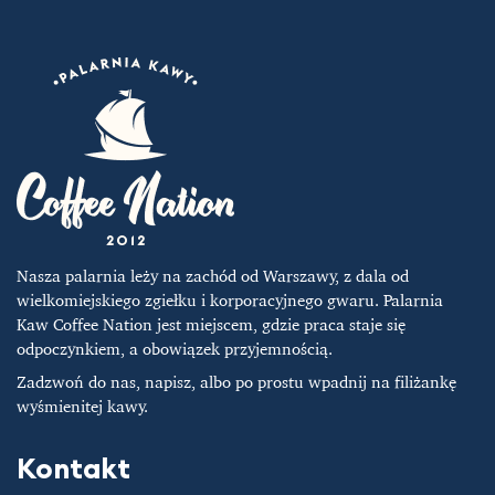
Opcje
można
wybrać
na
stronie
produktu
Nasza palarnia leży na zachód od Warszawy, z dala od
wielkomiejskiego zgiełku i korporacyjnego gwaru. Palarnia
Kaw Coffee Nation jest miejscem, gdzie praca staje się
odpoczynkiem, a obowiązek przyjemnością.
Zadzwoń do nas, napisz, albo po prostu wpadnij na filiżankę
wyśmienitej kawy.
Kontakt