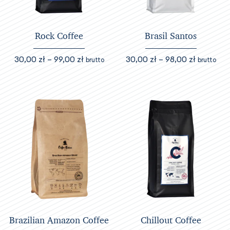
na
stronie
stronie
produktu
produktu
Rock Coffee
Brasil Santos
Zakres
Zakres
30,00
zł
–
99,00
zł
30,00
zł
–
98,00
zł
brutto
brutto
cen:
cen:
Ten
Ten
od
od
produkt
produkt
30,00 zł
30,00 zł
ma
ma
do
do
wiele
wiele
99,00 zł
98,00 zł
wariantów.
wariantów.
Opcje
Opcje
można
można
wybrać
wybrać
na
na
stronie
stronie
produktu
produktu
Brazilian Amazon Coffee
Chillout Coffee