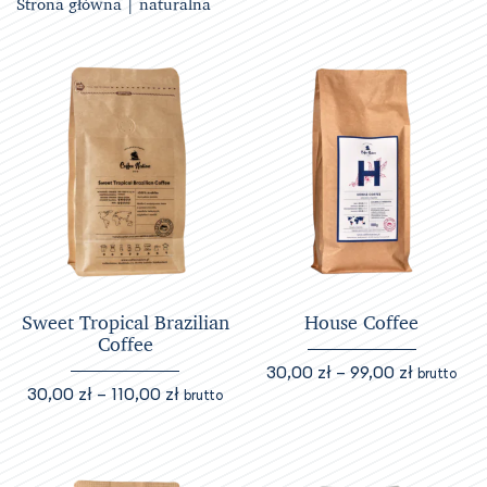
Strona główna
| naturalna
Sweet Tropical Brazilian
House Coffee
Coffee
Zakres
30,00
zł
–
99,00
zł
brutto
Zakres
30,00
zł
–
110,00
zł
cen:
brutto
Ten
cen:
od
Ten
produkt
od
30,00 zł
produkt
ma
30,00 zł
do
ma