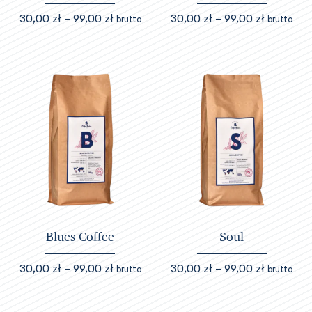
Zakres
Zakres
30,00
zł
–
99,00
zł
30,00
zł
–
99,00
zł
brutto
brutto
cen:
cen:
Ten
Ten
od
od
produkt
produkt
30,00 zł
30,00 zł
ma
ma
do
do
wiele
wiele
99,00 zł
99,00 zł
wariantów.
wariantów.
Opcje
Opcje
można
można
wybrać
wybrać
na
na
stronie
stronie
produktu
produktu
Blues Coffee
Soul
Zakres
Zakres
30,00
zł
–
99,00
zł
30,00
zł
–
99,00
zł
brutto
brutto
cen:
cen:
Ten
Ten
od
od
produkt
produkt