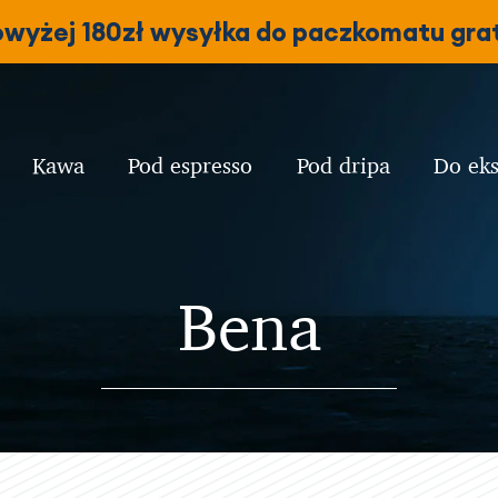
owyżej 180zł wysyłka do paczkomatu grat
Kawa
Pod espresso
Pod dripa
Do ek
Bena