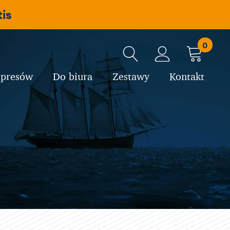
is
0
spresów
Do biura
Zestawy
Kontakt