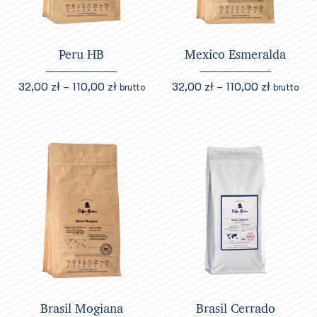
na
stronie
stronie
produktu
produktu
Peru HB
Mexico Esmeralda
Zakres
Zakres
32,00
zł
–
110,00
zł
32,00
zł
–
110,00
zł
brutto
brutto
cen:
cen:
Ten
Ten
od
od
produkt
produkt
32,00 zł
32,00 zł
ma
ma
do
do
wiele
wiele
110,00 zł
110,00 zł
wariantów.
wariantów.
Opcje
Opcje
można
można
wybrać
wybrać
na
na
stronie
stronie
produktu
produktu
Brasil Mogiana
Brasil Cerrado