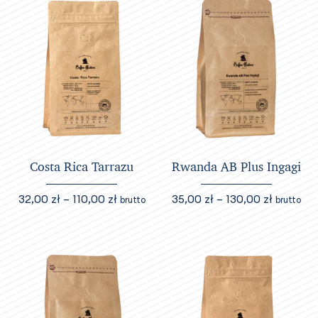
Costa Rica Tarrazu
Rwanda AB Plus Ingagi
Zakres
Zakres
32,00
zł
–
110,00
zł
35,00
zł
–
130,00
zł
brutto
brutto
cen:
cen:
Ten
Ten
od
od
produkt
produkt
32,00 zł
35,00 zł
ma
ma
do
do
wiele
wiele
110,00 zł
130,00 z
wariantów.
wariantów.
Opcje
Opcje