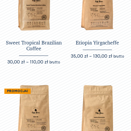
można
można
wybrać
wybrać
na
na
stronie
stronie
produktu
produktu
Sweet Tropical Brazilian
Etiopia Yirgacheffe
Coffee
Zakres
35,00
zł
–
130,00
zł
brutto
Zakres
30,00
zł
–
110,00
zł
cen:
brutto
Ten
cen:
od
Ten
produkt
od
35,00 zł
produkt
ma
30,00 zł
do
ma
do
wiele
130,00 z
PROMOCJA!
wiele
110,00 zł
wariantów.
wariantów.
Opcje
Opcje
można
można
wybrać
wybrać
na