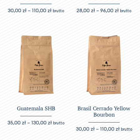
Zakres
Zakres
30,00
zł
–
110,00
zł
28,00
zł
–
96,00
zł
brutto
brutto
cen:
cen:
Ten
Ten
od
od
produkt
produkt
30,00 zł
28,00 zł
ma
ma
do
do
wiele
wiele
110,00 zł
96,00 zł
wariantów.
wariantów.
Opcje
Opcje
można
można
wybrać
wybrać
na
na
stronie
stronie
produktu
produktu
Guatemala SHB
Brasil Cerrado Yellow
Bourbon
Zakres
35,00
zł
–
130,00
zł
brutto
Zakres
30,00
zł
–
110,00
zł
cen:
brutto
Ten
cen:
od
Ten