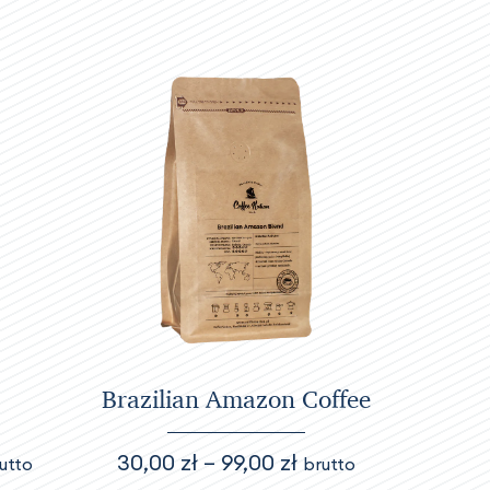
Brazilian Amazon Coffee
kres
Zakres
30,00
zł
–
99,00
zł
utto
brutto