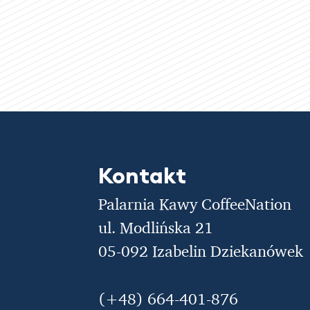
cen:
od
ukt
30,00 zł
do
99,00 zł
antów.
e
na
Kontakt
ać
Palarnia Kawy CoffeeNation
ie
ul. Modlińska 21
uktu
05-092 Izabelin Dziekanówek
(+48) 664-401-876