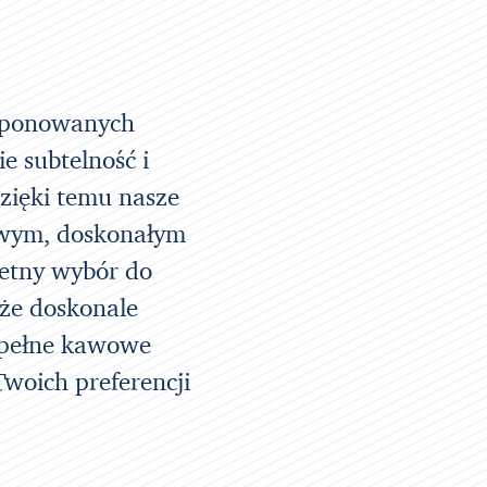
omponowanych
e subtelność i
zięki temu nasze
owym, doskonałym
ietny wybór do
kże doskonale
 pełne kawowe
woich preferencji