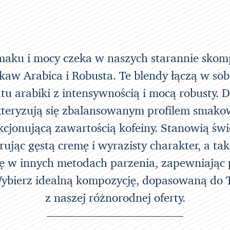
aku i mocy czeka w naszych starannie sk
aw Arabica i Robusta. Te blendy łączą w sobi
u arabiki z intensywnością i mocą robusty. D
kteryzują się zbalansowanym profilem smak
akcjonującą zawartością kofeiny. Stanowią św
erując gęstą cremę i wyrazisty charakter, a ta
ię w innych metodach parzenia, zapewniając
ybierz idealną kompozycję, dopasowaną do T
z naszej różnorodnej oferty.