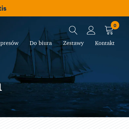
is
0
spresów
Do biura
Zestawy
Kontakt
a