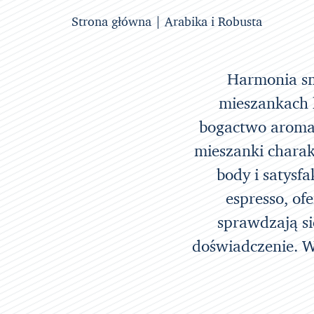
Strona główna
| Arabika i Robusta
Harmonia sm
mieszankach k
bogactwo aromat
mieszanki chara
body i satysf
espresso, of
sprawdzają s
doświadczenie. W