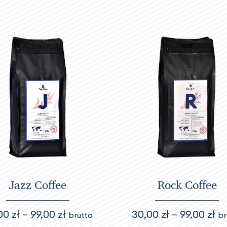
Jazz Coffee
Rock Coffee
Zakres
Za
,00
zł
–
99,00
zł
30,00
zł
–
99,00
zł
brutto
br