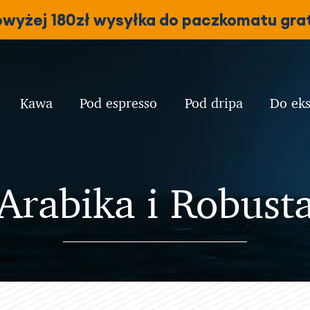
owyżej 180zł wysyłka do paczkomatu grat
Kawa
Pod espresso
Pod dripa
Do ek
Arabika i Robust