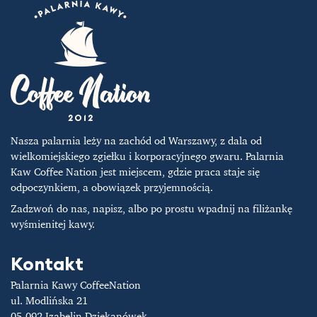
wybrać
wybrać
na
na
stronie
stronie
produktu
produktu
Nasza palarnia leży na zachód od Warszawy, z dala od
wielkomiejskiego zgiełku i korporacyjnego gwaru. Palarnia
Kaw Coffee Nation jest miejscem, gdzie praca staje się
odpoczynkiem, a obowiązek przyjemnością.
Zadzwoń do nas, napisz, albo po prostu wpadnij na filiżankę
wyśmienitej kawy.
Kontakt
Palarnia Kawy CoffeeNation
ul. Modlińska 21
05-092 Izabelin Dziekanówek