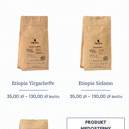
Etiopia Yirgacheffe
Etiopia Sidamo
Zakres
Zakres
35,00
zł
–
130,00
zł
35,00
zł
–
130,00
zł
brutto
brutto
cen:
cen:
Ten
Ten
od
od
produkt
produkt
35,00 zł
35,00 zł
ma
ma
PRODUKT
do
do
wiele
wiele
NIEDOSTĘPNY