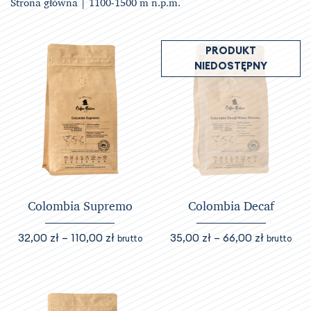
Strona główna
| 1100-1500 m n.p.m.
PRODUKT
NIEDOSTĘPNY
Colombia Supremo
Colombia Decaf
Zakres
Zakres
32,00
zł
–
110,00
zł
35,00
zł
–
66,00
zł
brutto
brutto
cen:
cen:
Ten
Ten
od
od
produkt
produkt
32,00 zł
35,00 zł
ma
ma
do
do