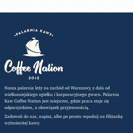
wiele
130,00 zł
wariantów.
Opcje
można
wybrać
na
stronie
produktu
Nasza palarnia leży na zachód od Warszawy, z dala od
wielkomiejskiego zgiełku i korporacyjnego gwaru. Palarnia
Kaw Coffee Nation jest miejscem, gdzie praca staje się
odpoczynkiem, a obowiązek przyjemnością.
Zadzwoń do nas, napisz, albo po prostu wpadnij na filiżankę
wyśmienitej kawy.