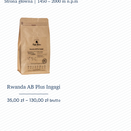
Strona główna
| 1450 – 2000 m n.p.m
Rwanda AB Plus Ingagi
Zakres
35,00
zł
–
130,00
zł
brutto
cen:
Ten
od
produkt
35,00 zł
ma
do